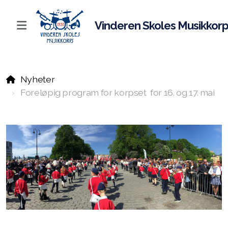
Vinderen Skoles Musikkor
Hovedkorps
Nyheter
Juniorkorps
Foreløpig program for korpset for 16. og 17. mai
Aspirantkorps
Dirigenter
Instruktører
Instrumenter
Korpsvakter
Uniformer