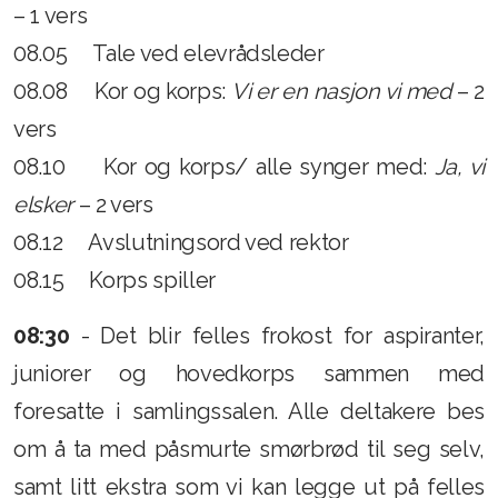
– 1 vers
Innsending av fakturaer og utlegg
08.05 Tale ved elevrådsleder
Årsmøte 2025
08.08 Kor og korps:
Vi er en nasjon vi med
– 2
Strategiplan
vers
Arkiv
08.10 Kor og korps/ alle synger med:
Ja, vi
elsker
– 2 vers
Rapporter
08.12 Avslutningsord ved rektor
Årsberetninger
08.15 Korps spiller
Vedtekter
08:30
- Det blir felles frokost for aspiranter,
Referater
juniorer og hovedkorps sammen med
foresatte i samlingssalen. Alle deltakere bes
om å ta med påsmurte smørbrød til seg selv,
samt litt ekstra som vi kan legge ut på felles