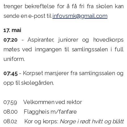
trenger bekreftelse for å få fri fra skolen kan
Levering og henting av lopper
sende en e-post til
infovsmk@gmail.com
Sommerturer
17. mai
Loppemarked
07:20
- Aspiranter, juniorer og hovedkorps
møtes ved inngangen til samlingssalen i full
DM 2024
uniform.
07:45
- Korpset marsjerer fra samlingssalen og
opp til skolegården.
Styret og verv
07.59 Velkommen ved rektor
Korpshåndboka
08.00 Flaggheis m/fanfare
Årsmøte 2024
08.02 Kor og korps:
Norge i rødt hvitt og blått