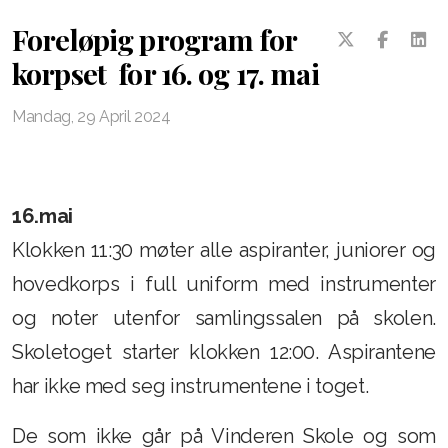
Spond
Foreløpig program for
korpset for 16. og 17. mai
Dugnad
Mandag, 29 April 2024
Kontingent
Forsikring
Medlemsfordeler
16.mai
Klokken 11:30 møter alle aspiranter, juniorer og
Informasjonskanaler
hovedkorps i full uniform med instrumenter
Er korps noe for deg ?
og noter utenfor samlingssalen på skolen.
Skoletoget starter klokken 12:00. Aspirantene
har ikke med seg instrumentene i toget.
De som ikke går på Vinderen Skole og som
Terminliste